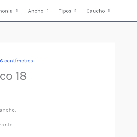
monia
Ancho
Tipos
Caucho
66 centímetros
co 18
 ancho.
zante