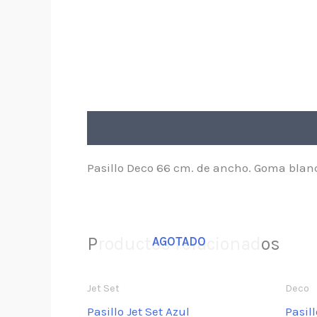
Descripción
Pasillo Deco 66 cm. de ancho. Goma blan
Productos relacionados
AGOTADO
Jet Set
Deco
Pasillo Jet Set Azul
Pasil