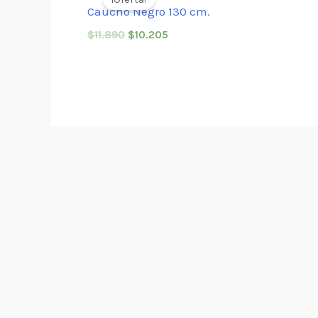
Caucho Negro 130 cm.
$
11.890
$
10.205