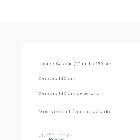
Ir
al
contenido
Inicio
/
Caucho
/ Caucho 130 cm
Caucho 130 cm
Caucho 130 cm de ancho
Mostrando el único resultado
Caucho 130 cm
¡Oferta!