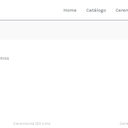
Home
Catálogo
Cere
etros
Ceremonia 120 cms
Cer