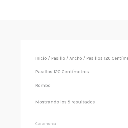
Ir
al
contenido
Inicio
/
Pasillo
/
Ancho
/ Pasillos 120 Centím
Pasillos 120 Centímetros
Rombo
Mostrando los 5 resultados
Ceremonia