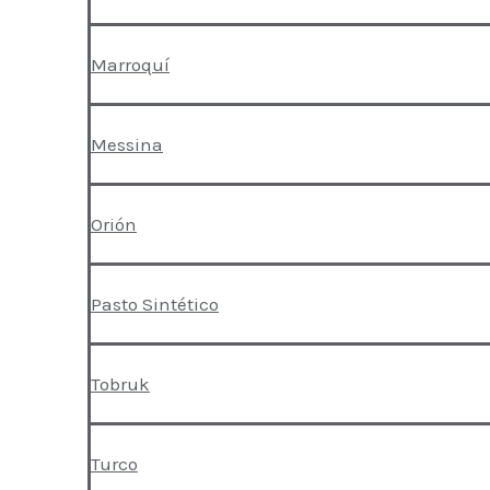
Marroquí
Messina
Orión
Pasto Sintético
Tobruk
Turco