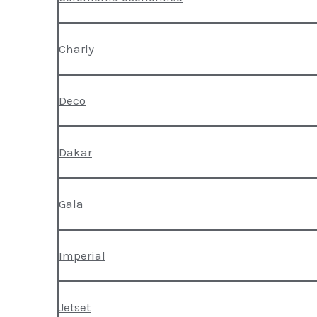
Charly
Deco
Dakar
Gala
Imperial
Jetset