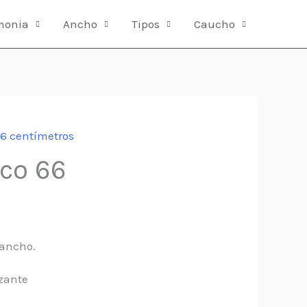
monia
Ancho
Tipos
Caucho
66 centímetros
eco 66
 ancho.
zante